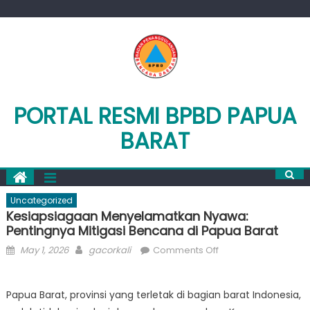
Skip
to
content
PORTAL RESMI BPBD PAPUA
BARAT
Uncategorized
Kesiapsiagaan Menyelamatkan Nyawa:
Pentingnya Mitigasi Bencana di Papua Barat
Posted
Author
on
May 1, 2026
gacorkali
Comments Off
on
Kesiapsiagaan
Menyelamatkan
Papua Barat, provinsi yang terletak di bagian barat Indonesia,
Nyawa: