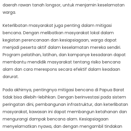
daerah rawan tanah longsor, untuk menjamin keselamatan
warga.
Keterlibatan masyarakat juga penting dalam mitigasi
bencana. Dengan melibatkan masyarakat lokal dalam
kegiatan perencanaan dan kesiapsiagaan, warga dapat
menjadi peserta aktif dalam keselamatan mereka sendiri.
Program pelatihan, latihan, dan kampanye kesadaran dapat
membantu mendidik masyarakat tentang risiko bencana
alam dan cara merespons secara efektif dalam keadaan
darurat.
Pada akhirnya, pentingnya mitigasi bencana di Papua Barat
tidak bisa dilebih-lebihkan. Dengan berinvestasi pada sistem
peringatan dini, pembangunan infrastruktur, dan keterlibatan
masyarakat, kawasan ini dapat membangun ketahanan dan
mengurangi dampak bencana alam. Kesiapsiagaan
menyelamatkan nyawa, dan dengan mengambil tindakan