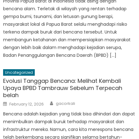
Provinsi Papua Barat di Indonesia tidak asing dengan
bencana alam. Terletak di wilayah yang rentan terhadap
gempa bumi, tsunami, dan letusan gunung berapi,
masyarakat lokal di Papua Barat selalu menghadapi risiko
terkena dampak buruk dari bencana tersebut. Untuk
membangun ketahanan dan mempersiapkan masyarakat
dengan lebih baik dalam menghadapi kejadian serupa,
Badan Penanggulangan Bencana Daerah (BPBD) […]
Uncategorized
Evolusi Tanggap Bencana: Melihat Kembali
Upaya BPBD Tambrauw Sebelum Terpecah
belah
Author
Posted
gacorkali
February 12, 2026
on
Bencana adalah kejadian yang tidak bisa dihindari dan dapat
menimbulkan dampak buruk terhadap masyarakat dan
infrastruktur mereka. Namun, cara kita merespons bencana
telah berkembang secara signifikan selama bertahun-