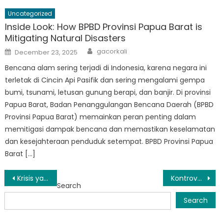
Uncategorized
Inside Look: How BPBD Provinsi Papua Barat is
Mitigating Natural Disasters
Author
Posted
gacorkali
December 23, 2025
on
Bencana alam sering terjadi di Indonesia, karena negara ini
terletak di Cincin Api Pasifik dan sering mengalami gempa
bumi, tsunami, letusan gunung berapi, dan banjir. Di provinsi
Papua Barat, Badan Penanggulangan Bencana Daerah (BPBD
Provinsi Papua Barat) memainkan peran penting dalam
memitigasi dampak bencana dan memastikan keselamatan
dan kesejahteraan penduduk setempat. BPBD Provinsi Papua
Barat […]
Post
Krisis yang Sedang Berlangsung di Papua Barat: Melihat Perkembangan Terkini
Kontroversi Menyelimuti BPBD Papua Barat Saat Pengaduan Terus Meningkat
Search
navigation
Search