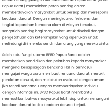
Papua
Papua Barat) memainkan peran penting dalam
Barat:
Empowering
memberdayakan masyarakat untuk bersiap dan merespons
Communities
keadaan darurat. Dengan meningkatnya frekuensi dan
to
tingkat keparahan bencana alam di wilayah tersebut,
Prepare
sangatlah penting bagi masyarakat untuk dibekali dengan
and
pengetahuan dan keterampilan yang diperlukan untuk
Respond
melindungi diri mereka sendiri dan orang yang mereka cintai.
to
Emergencies
Salah satu fungsi utama BPBD Papua Barat adalah
memberikan pendidikan dan pelatihan kepada masyarakat
mengenai kesiapsiagaan bencana. Hal ini termasuk
mengajari warga cara membuat rencana darurat, merakit
peralatan darurat, dan melakukan evakuasi dengan aman
jika terjadi bencana. Dengan memberdayakan individu
dengan informasi ini, BPBD Papua Barat membantu
memastikan bahwa masyarakat lebih siap untuk menangani
keadaan darurat ketika keadaan darurat terjadi.