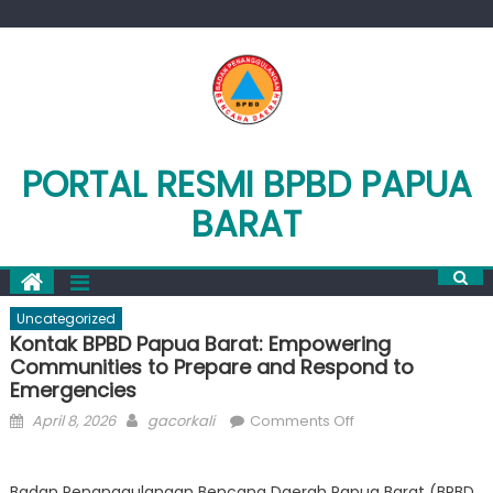
Skip
to
content
PORTAL RESMI BPBD PAPUA
BARAT
Uncategorized
Kontak BPBD Papua Barat: Empowering
Communities to Prepare and Respond to
Emergencies
Posted
Author
on
April 8, 2026
gacorkali
Comments Off
on
Kontak
BPBD
Badan Penanggulangan Bencana Daerah Papua Barat (BPBD