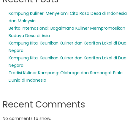
Kampung Kuliner: Menyelami Cita Rasa Desa di Indonesia
dan Malaysia
Berita Internasional: Bagaimana Kuliner Mempromosikan
Budaya Desa di Asia
Kampung Kita: Keunikan Kuliner dan Kearifan Lokal di Dua
Negara
Kampung Kita: Keunikan Kuliner dan Kearifan Lokal di Dua
Negara
Tradisi Kuliner Kampung: Olahraga dan Semangat Piala
Dunia di Indonesia
Recent Comments
No comments to show.