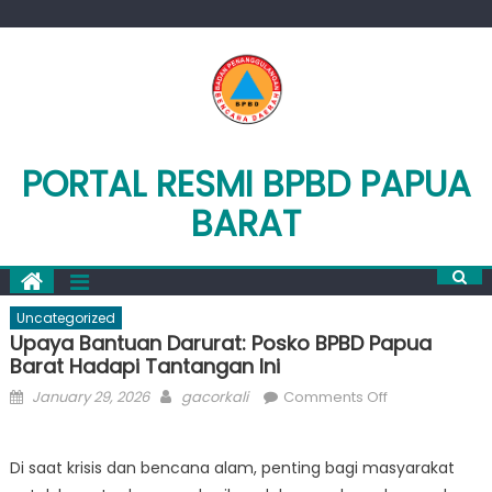
Skip
to
content
PORTAL RESMI BPBD PAPUA
BARAT
Uncategorized
Upaya Bantuan Darurat: Posko BPBD Papua
Barat Hadapi Tantangan Ini
Posted
Author
on
January 29, 2026
gacorkali
Comments Off
on
Upaya
Bantuan
Di saat krisis dan bencana alam, penting bagi masyarakat
Darurat: