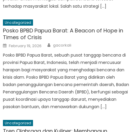
terhadap masyarakat lokal. Salah satu strategi […]
Uncategorized
Posko BPBD Papua Barat: A Beacon of Hope in
Times of Crisis
Author
Posted
gacorkali
February 19, 2026
on
Posko BPBD Papua Barat, sebuah pusat tanggap bencana di
provinsi Papua Barat, Indonesia, telah menjadi mercusuar
harapan bagi masyarakat yang menghadapi bencana dan
krisis alam. Posko BPBD Papua Barat yang didirikan oleh
badan penanggulangan bencana pemerintah daerah, Badan
Penanggulangan Bencana Daerah (BPBD), berfungsi sebagai
pusat koordinasi upaya tanggap darurat, menyediakan
pasokan bantuan, dan menawarkan dukungan […]
Uncategorized
Tren Olahraga dan Kuliner: Membangun